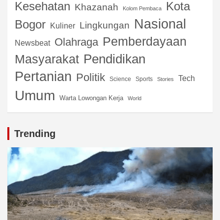
Kota
Kesehatan
Khazanah
Kolom Pembaca
Nasional
Bogor
Lingkungan
Kuliner
Pemberdayaan
Olahraga
Newsbeat
Pendidikan
Masyarakat
Pertanian
Politik
Tech
Science
Sports
Stories
Umum
Warta Lowongan Kerja
World
Trending