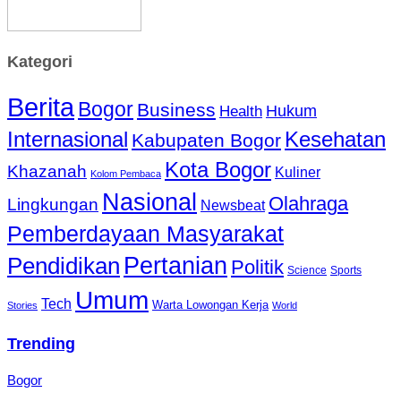
Kategori
Berita
Bogor
Business
Hukum
Health
Internasional
Kesehatan
Kabupaten Bogor
Kota Bogor
Khazanah
Kuliner
Kolom Pembaca
Nasional
Olahraga
Lingkungan
Newsbeat
Pemberdayaan Masyarakat
Pendidikan
Pertanian
Politik
Science
Sports
Umum
Tech
Warta Lowongan Kerja
Stories
World
Trending
Bogor