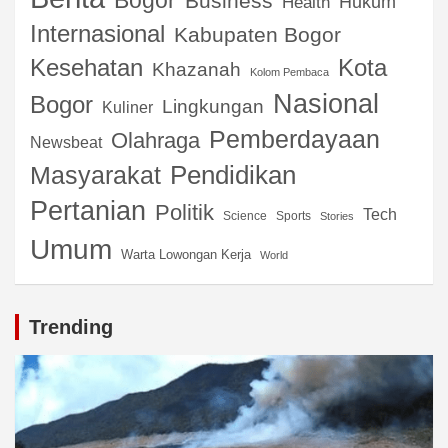
Bogor
Business
Hukum
Health
Internasional
Kabupaten Bogor
Kota
Kesehatan
Khazanah
Kolom Pembaca
Nasional
Bogor
Lingkungan
Kuliner
Pemberdayaan
Olahraga
Newsbeat
Pendidikan
Masyarakat
Pertanian
Politik
Tech
Science
Sports
Stories
Umum
Warta Lowongan Kerja
World
Trending