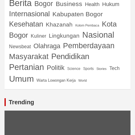
Berita
Bogor
Business
Hukum
Health
Internasional
Kabupaten Bogor
Kota
Kesehatan
Khazanah
Kolom Pembaca
Nasional
Bogor
Lingkungan
Kuliner
Pemberdayaan
Olahraga
Newsbeat
Pendidikan
Masyarakat
Pertanian
Politik
Tech
Science
Sports
Stories
Umum
Warta Lowongan Kerja
World
Trending