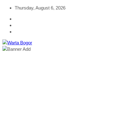
Skip
Thursday, August 6, 2026
to
content
Objektif & Rasional
Warta Bogor