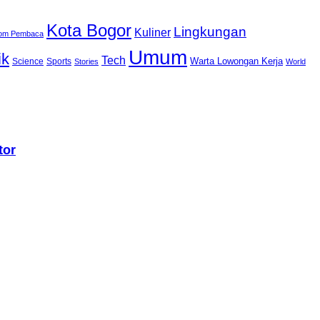
Kota Bogor
Lingkungan
Kuliner
lom Pembaca
Umum
ik
Tech
Warta Lowongan Kerja
Science
Sports
Stories
World
tor