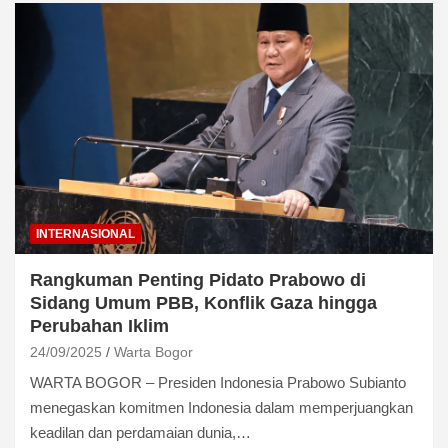
INTERNASIONAL
Rangkuman Penting Pidato Prabowo di
Sidang Umum PBB, Konflik Gaza hingga
Perubahan Iklim
24/09/2025
Warta Bogor
WARTA BOGOR – Presiden Indonesia Prabowo Subianto
menegaskan komitmen Indonesia dalam memperjuangkan
keadilan dan perdamaian dunia,…