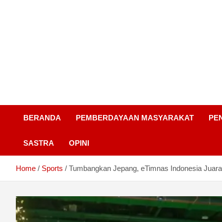
BERANDA
PEMBERDAYAAN MASYARAKAT
PE
SASTRA
OPINI
Home
Sports
Tumbangkan Jepang, eTimnas Indonesia Juara P