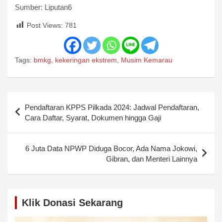
Sumber: Liputan6
Post Views:
781
Tags:
bmkg
,
kekeringan ekstrem
,
Musim Kemarau
Post
Pendaftaran KPPS Pilkada 2024: Jadwal Pendaftaran,
navigation
Cara Daftar, Syarat, Dokumen hingga Gaji
6 Juta Data NPWP Diduga Bocor, Ada Nama Jokowi,
Gibran, dan Menteri Lainnya
Klik Donasi Sekarang