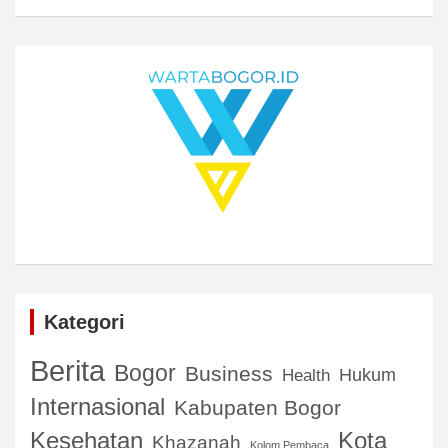
Kategori
Berita
Bogor
Business
Hukum
Health
Internasional
Kabupaten Bogor
Kota
Kesehatan
Khazanah
Kolom Pembaca