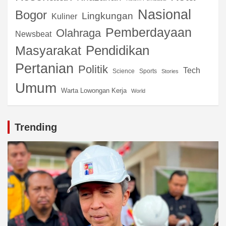
Nasional
Bogor
Lingkungan
Kuliner
Pemberdayaan
Olahraga
Newsbeat
Pendidikan
Masyarakat
Pertanian
Politik
Tech
Science
Sports
Stories
Umum
Warta Lowongan Kerja
World
Trending