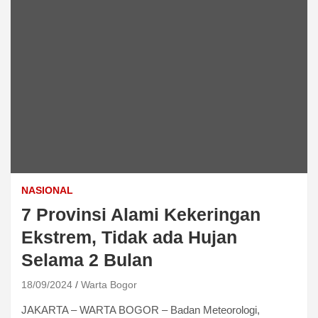
NASIONAL
7 Provinsi Alami Kekeringan
Ekstrem, Tidak ada Hujan
Selama 2 Bulan
18/09/2024
Warta Bogor
JAKARTA – WARTA BOGOR – Badan Meteorologi,