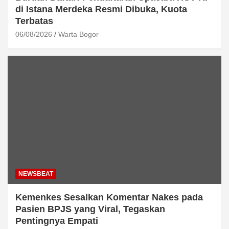
di Istana Merdeka Resmi Dibuka, Kuota
Terbatas
06/08/2026
Warta Bogor
NEWSBEAT
Kemenkes Sesalkan Komentar Nakes pada
Pasien BPJS yang Viral, Tegaskan
Pentingnya Empati