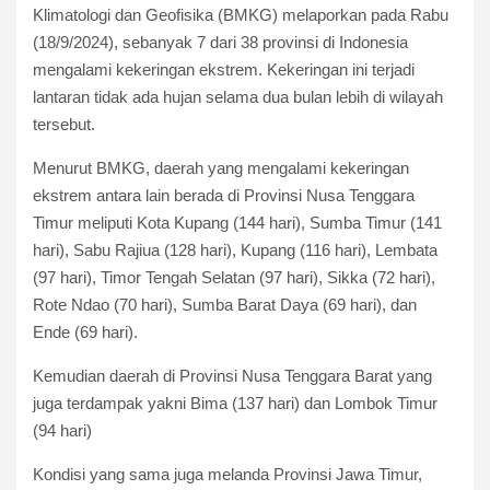
Klimatologi dan Geofisika (BMKG) melaporkan pada Rabu
(18/9/2024), sebanyak 7 dari 38 provinsi di Indonesia
mengalami kekeringan ekstrem. Kekeringan ini terjadi
lantaran tidak ada hujan selama dua bulan lebih di wilayah
tersebut.
Menurut BMKG, daerah yang mengalami kekeringan
ekstrem antara lain berada di Provinsi Nusa Tenggara
Timur meliputi Kota Kupang (144 hari), Sumba Timur (141
hari), Sabu Rajiua (128 hari), Kupang (116 hari), Lembata
(97 hari), Timor Tengah Selatan (97 hari), Sikka (72 hari),
Rote Ndao (70 hari), Sumba Barat Daya (69 hari), dan
Ende (69 hari).
Kemudian daerah di Provinsi Nusa Tenggara Barat yang
juga terdampak yakni Bima (137 hari) dan Lombok Timur
(94 hari)
Kondisi yang sama juga melanda Provinsi Jawa Timur,