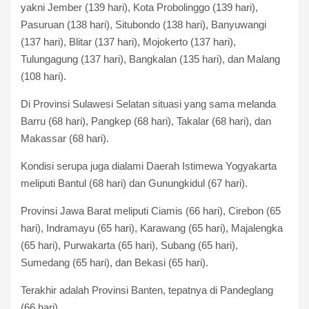
yakni Jember (139 hari), Kota Probolinggo (139 hari),
Pasuruan (138 hari), Situbondo (138 hari), Banyuwangi
(137 hari), Blitar (137 hari), Mojokerto (137 hari),
Tulungagung (137 hari), Bangkalan (135 hari), dan Malang
(108 hari).
Di Provinsi Sulawesi Selatan situasi yang sama melanda
Barru (68 hari), Pangkep (68 hari), Takalar (68 hari), dan
Makassar (68 hari).
Kondisi serupa juga dialami Daerah Istimewa Yogyakarta
meliputi Bantul (68 hari) dan Gunungkidul (67 hari).
Provinsi Jawa Barat meliputi Ciamis (66 hari), Cirebon (65
hari), Indramayu (65 hari), Karawang (65 hari), Majalengka
(65 hari), Purwakarta (65 hari), Subang (65 hari),
Sumedang (65 hari), dan Bekasi (65 hari).
Terakhir adalah Provinsi Banten, tepatnya di Pandeglang
(66 hari).