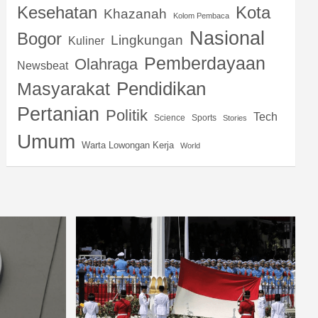
Kota
Kesehatan
Khazanah
Kolom Pembaca
Nasional
Bogor
Lingkungan
Kuliner
Pemberdayaan
Olahraga
Newsbeat
Pendidikan
Masyarakat
Pertanian
Politik
Tech
Science
Sports
Stories
Umum
Warta Lowongan Kerja
World