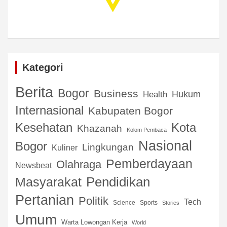
Kategori
Berita
Bogor
Business
Hukum
Health
Internasional
Kabupaten Bogor
Kota
Kesehatan
Khazanah
Kolom Pembaca
Nasional
Bogor
Lingkungan
Kuliner
Pemberdayaan
Olahraga
Newsbeat
Pendidikan
Masyarakat
Pertanian
Politik
Tech
Science
Sports
Stories
Umum
Warta Lowongan Kerja
World