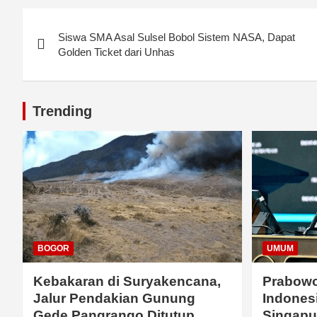
Post
Siswa SMA Asal Sulsel Bobol Sistem NASA, Dapat
navigation
Golden Ticket dari Unhas
Trending
BOGOR
UMUM
Kebakaran di Suryakencana,
Prabowo
Jalur Pendakian Gunung
Indonesi
Gede Pangrango Ditutup
Singapu