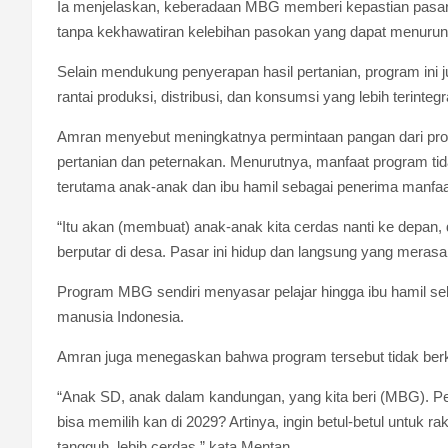
Ia menjelaskan, keberadaan MBG memberi kepastian pasar b
tanpa kekhawatiran kelebihan pasokan yang dapat menurunk
Selain mendukung penyerapan hasil pertanian, program ini
rantai produksi, distribusi, dan konsumsi yang lebih terintegr
Amran menyebut meningkatnya permintaan pangan dari pro
pertanian dan peternakan. Menurutnya, manfaat program tida
terutama anak-anak dan ibu hamil sebagai penerima manfaa
“Itu akan (membuat) anak-anak kita cerdas nanti ke depan,
berputar di desa. Pasar ini hidup dan langsung yang merasa
Program MBG sendiri menyasar pelajar hingga ibu hamil se
manusia Indonesia.
Amran juga menegaskan bahwa program tersebut tidak berk
“Anak SD, anak dalam kandungan, yang kita beri (MBG). 
bisa memilih kan di 2029? Artinya, ingin betul-betul untuk
tangguh, lebih cerdas,” kata Mentan.