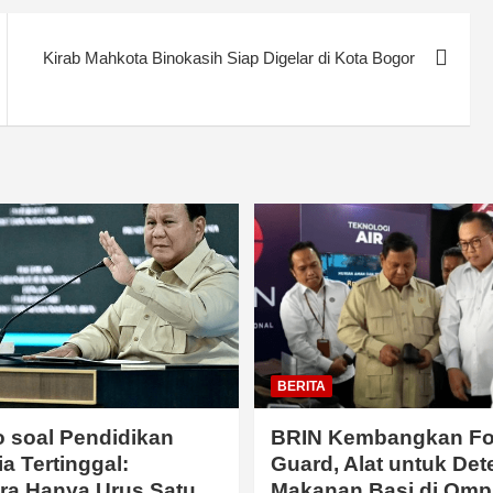
Kirab Mahkota Binokasih Siap Digelar di Kota Bogor
BERITA
 soal Pendidikan
BRIN Kembangkan F
a Tertinggal:
Guard, Alat untuk Det
ra Hanya Urus Satu
Makanan Basi di Omp