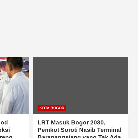
KOTA BOGOR
ood
LRT Masuk Bogor 2030,
eksi
Pemkot Soroti Nasib Terminal
reng
Baranangsiang yang Tak Ada