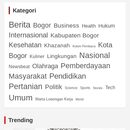
Kategori
Berita
Bogor
Business
Hukum
Health
Internasional
Kabupaten Bogor
Kota
Kesehatan
Khazanah
Kolom Pembaca
Nasional
Bogor
Lingkungan
Kuliner
Pemberdayaan
Olahraga
Newsbeat
Pendidikan
Masyarakat
Pertanian
Politik
Tech
Science
Sports
Stories
Umum
Warta Lowongan Kerja
World
Trending