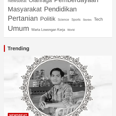
Olahraga
Newsbeat
Pendidikan
Masyarakat
Pertanian
Politik
Tech
Science
Sports
Stories
Umum
Warta Lowongan Kerja
World
Trending
NEWSBEAT