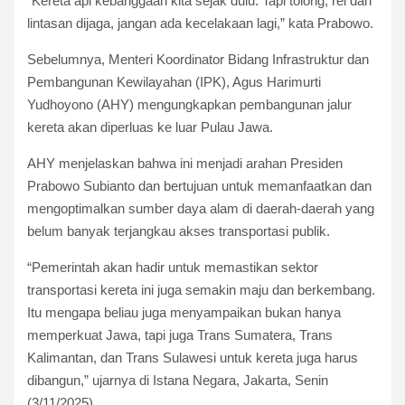
“Kereta api kebanggaan kita sejak dulu. Tapi tolong, rel dan
lintasan dijaga, jangan ada kecelakaan lagi,” kata Prabowo.
Sebelumnya, Menteri Koordinator Bidang Infrastruktur dan
Pembangunan Kewilayahan (IPK), Agus Harimurti
Yudhoyono (AHY) mengungkapkan pembangunan jalur
kereta akan diperluas ke luar Pulau Jawa.
AHY menjelaskan bahwa ini menjadi arahan Presiden
Prabowo Subianto dan bertujuan untuk memanfaatkan dan
mengoptimalkan sumber daya alam di daerah-daerah yang
belum banyak terjangkau akses transportasi publik.
“Pemerintah akan hadir untuk memastikan sektor
transportasi kereta ini juga semakin maju dan berkembang.
Itu mengapa beliau juga menyampaikan bukan hanya
memperkuat Jawa, tapi juga Trans Sumatera, Trans
Kalimantan, dan Trans Sulawesi untuk kereta juga harus
dibangun,” ujarnya di Istana Negara, Jakarta, Senin
(3/11/2025).