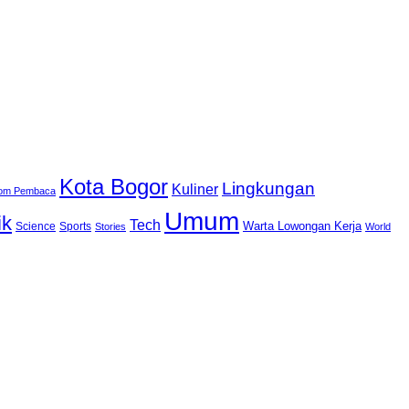
Kota Bogor
Lingkungan
Kuliner
lom Pembaca
Umum
ik
Tech
Warta Lowongan Kerja
Science
Sports
Stories
World