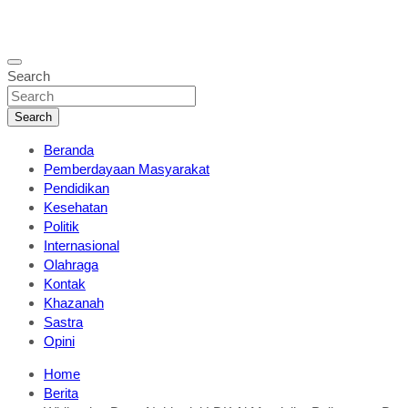
Search
Search
Beranda
Pemberdayaan Masyarakat
Pendidikan
Kesehatan
Politik
Internasional
Olahraga
Kontak
Khazanah
Sastra
Opini
Home
Berita