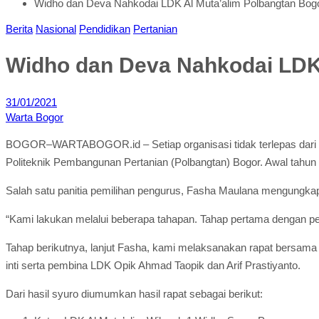
Widho dan Deva Nahkodai LDK Al Muta’alim Polbangtan Bog
Berita
Nasional
Pendidikan
Pertanian
Widho dan Deva Nahkodai LDK 
31/01/2021
Warta Bogor
BOGOR–WARTABOGOR.id – Setiap organisasi tidak terlepas dari s
Politeknik Pembangunan Pertanian (Polbangtan) Bogor. Awal tahun 
Salah satu panitia pemilihan pengurus, Fasha Maulana mengungka
“Kami lakukan melalui beberapa tahapan. Tahap pertama dengan pe
Tahap berikutnya, lanjut Fasha, kami melaksanakan rapat bersama
inti serta pembina LDK Opik Ahmad Taopik dan Arif Prastiyanto.
Dari hasil syuro diumumkan hasil rapat sebagai berikut: