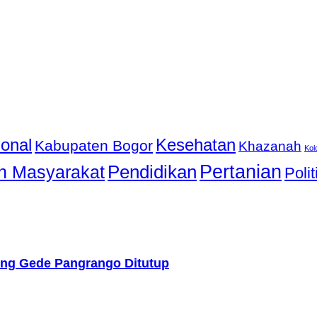
ional
Kesehatan
Kabupaten Bogor
Khazanah
Ko
Pendidikan
Pertanian
n Masyarakat
Polit
ung Gede Pangrango Ditutup