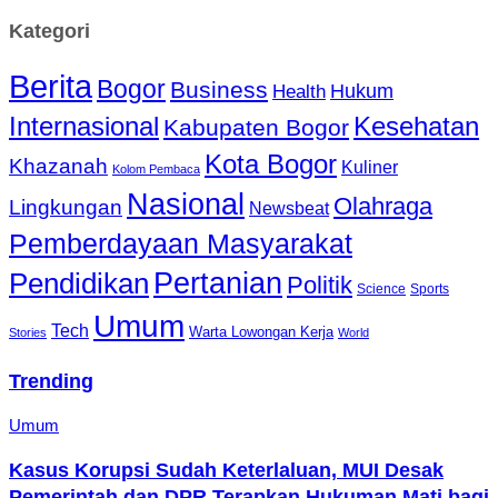
Kategori
Berita
Bogor
Business
Hukum
Health
Internasional
Kesehatan
Kabupaten Bogor
Kota Bogor
Khazanah
Kuliner
Kolom Pembaca
Nasional
Olahraga
Lingkungan
Newsbeat
Pemberdayaan Masyarakat
Pendidikan
Pertanian
Politik
Science
Sports
Umum
Tech
Warta Lowongan Kerja
Stories
World
Trending
Umum
Kasus Korupsi Sudah Keterlaluan, MUI Desak
Pemerintah dan DPR Terapkan Hukuman Mati bagi