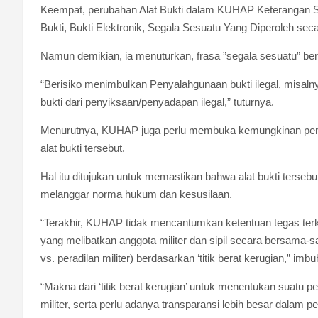
Keempat, perubahan Alat Bukti dalam KUHAP Keterangan Sa
Bukti, Bukti Elektronik, Segala Sesuatu Yang Diperoleh seca
Namun demikian, ia menuturkan, frasa ”segala sesuatu” berm
“Berisiko menimbulkan Penyalahgunaan bukti ilegal, misaln
bukti dari penyiksaan/penyadapan ilegal,” tuturnya.
Menurutnya, KUHAP juga perlu membuka kemungkinan pembe
alat bukti tersebut.
Hal itu ditujukan untuk memastikan bahwa alat bukti tersebu
melanggar norma hukum dan kesusilaan.
“Terakhir, KUHAP tidak mencantumkan ketentuan tegas terk
yang melibatkan anggota militer dan sipil secara bersama-
vs. peradilan militer) berdasarkan ‘titik berat kerugian,” imbu
“Makna dari ‘titik berat kerugian’ untuk menentukan suatu p
militer, serta perlu adanya transparansi lebih besar dalam p