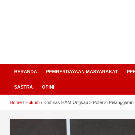
BERANDA
PEMBERDAYAAN MASYARAKAT
PE
SASTRA
OPINI
Home
Hukum
Komnas HAM Ungkap 5 Potensi Pelanggara