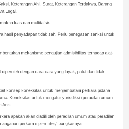
ksi, Keterangan Ahli, Surat, Keterangan Terdakwa, Barang
ra Legal.
akna luas dan multitafsir.
ya hasil penyadapan tidak sah. Perlu penegasan sanksi untuk
ntukan mekanisme pengujian admisibilitas terhadap alat-
t diperoleh dengan cara-cara yang layak, patut dan tidak
ait konsep koneksitas untuk menjembatani perkara pidana
sama. Koneksitas untuk mengatur yurisdiksi (peradilan umum
h Anis.
erkara apakah akan diadili oleh peradilan umum atau peradilan
enanganan perkara sipil-militer,” pungkasnya.