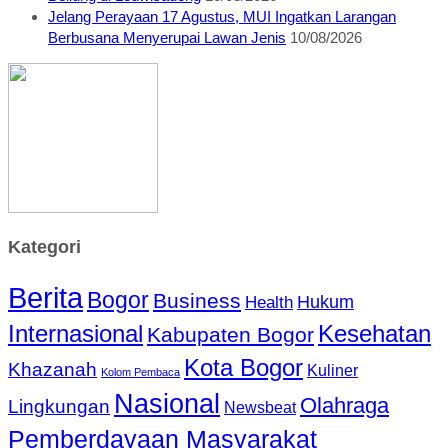
Jelang Perayaan 17 Agustus, MUI Ingatkan Larangan
Berbusana Menyerupai Lawan Jenis
10/08/2026
Kategori
Berita
Bogor
Business
Hukum
Health
Internasional
Kesehatan
Kabupaten Bogor
Kota Bogor
Khazanah
Kuliner
Kolom Pembaca
Nasional
Olahraga
Lingkungan
Newsbeat
Pemberdayaan Masyarakat