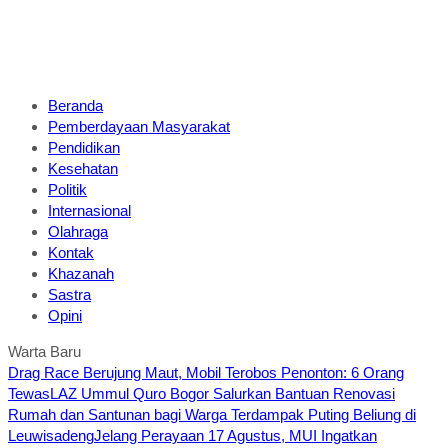
Beranda
Pemberdayaan Masyarakat
Pendidikan
Kesehatan
Politik
Internasional
Olahraga
Kontak
Khazanah
Sastra
Opini
Warta Baru
Drag Race Berujung Maut, Mobil Terobos Penonton: 6 Orang
Tewas
LAZ Ummul Quro Bogor Salurkan Bantuan Renovasi
Rumah dan Santunan bagi Warga Terdampak Puting Beliung di
Leuwisadeng
Jelang Perayaan 17 Agustus, MUI Ingatkan