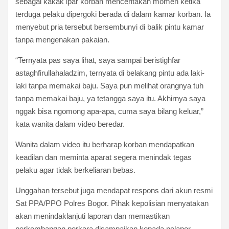
sebagai kakak ipar korban menceritakan momen ketika
terduga pelaku dipergoki berada di dalam kamar korban. Ia
menyebut pria tersebut bersembunyi di balik pintu kamar
tanpa mengenakan pakaian.
“Ternyata pas saya lihat, saya sampai beristighfar
astaghfirullahaladzim, ternyata di belakang pintu ada laki-
laki tanpa memakai baju. Saya pun melihat orangnya tuh
tanpa memakai baju, ya tetangga saya itu. Akhirnya saya
nggak bisa ngomong apa-apa, cuma saya bilang keluar,”
kata wanita dalam video beredar.
Wanita dalam video itu berharap korban mendapatkan
keadilan dan meminta aparat segera menindak tegas
pelaku agar tidak berkeliaran bebas.
Unggahan tersebut juga mendapat respons dari akun resmi
Sat PPA/PPO Polres Bogor. Pihak kepolisian menyatakan
akan menindaklanjuti laporan dan memastikan
perkembangan perkara disampaikan kepada pelapor